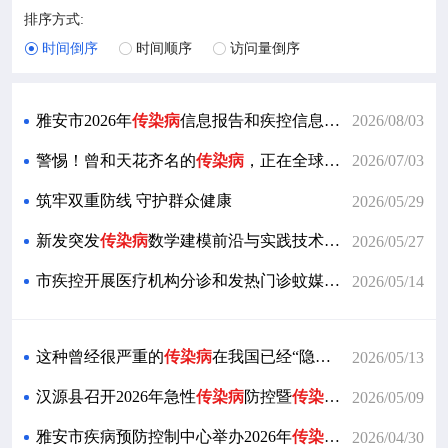

政策法规
排序方式:
时间倒序
时间顺序
访问量倒序




疾控服务
雅安市2026年
传染病
信息报告和疾控信息管理工作培训班成功举办
2026/08/03

科研培训
警惕！曾和天花齐名的
传染病
，正在全球“卷土重来”
2026/07/03

互动交流
筑牢双重防线 守护群众健康
2026/05/29
新发突发
传染病
数学建模前沿与实践技术培训班在南京召开
2026/05/27
市疾控开展医疗机构分诊和发热门诊蚊媒
传染病
防治指导
2026/05/14
这种曾经很严重的
传染病
在我国已经“隐身”，但是在国外正在悄悄反扑！
2026/05/13
汉源县召开2026年急性
传染病
防控暨
传染病
信息报告管理
2026/05/09
雅安市疾病预防控制中心举办2026年
传染病
应急队伍能力
2026/04/30