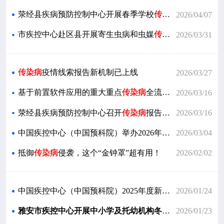
荥经县疾病预防控制中心开展春季学校
传染病
防控技术指
2026/04/07
市疾控中心赴区县开展寄生虫病和虫媒
传染病
防治工作指
2026/03/31
传染病
疫情线索报告新机制已上线
2026/03/27
基于前置软件应用的重大重点
传染病
全流程管理功能改造项目概要设计通过专家评审
2026/03/16
荥经县疾病预防控制中心召开
传染病
报告管理、急性
传染
2026/03/16
中国疾控中心（中国预科院）举办2026年
传染病
监测预警
2026/03/04
抵御
传染病
侵袭，这个“金钟罩”超有用！
2026/02/02
中国疾控中心（中国预科院）2025年度新发突发与重大
传
2026/01/24
雅安市疾控中心开展中小学及托幼机构冬季
传染病
防控与
2026/01/23