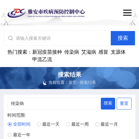

搜索
网站首页

搜索

中心概况
热门搜索：
新冠疫苗接种
传染病
艾滋病
感冒
支源体
甲流乙流

党群建设
搜索结果
当前位置：
首页
> 搜索结果

工作动态
搜索
重置

政务公开
时间范围:

健康资讯
全部时间
最近一天
最近一周
最近一月




最近一年
