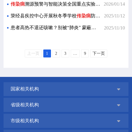
传染病
溯源预警与智能决策全国重点实验室顺利召开全体PI会议
2026/01/14
荥经县疾控中心开展秋冬季学校
传染病
防控技术指导工作
2025/11/12
患者高热不退还咳嗽？别被“肺炎” 蒙蔽，这种
传染病
要警
2025/11/10
上一页
1
2
3
…
9
下一页
国家相关机构

省级相关机构

市级相关机构
