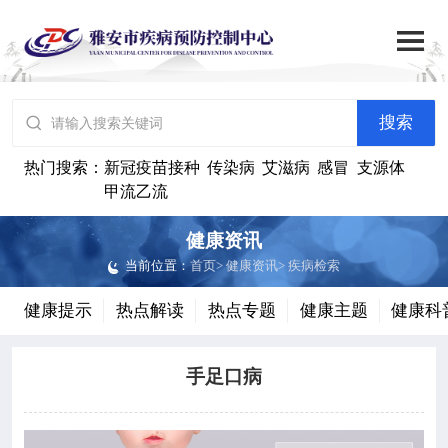

搜索
网站首页

搜索

中心概况
热门搜索：
新冠疫苗接种
传染病
艾滋病
感冒
支源体
甲流乙流

党群建设
健康资讯
当前位置：
首页
>
健康资讯
>
疾病检索

工作动态
健康提示
热点解读
热点专题
健康主题
健康科

政务公开
手足口病

健康资讯