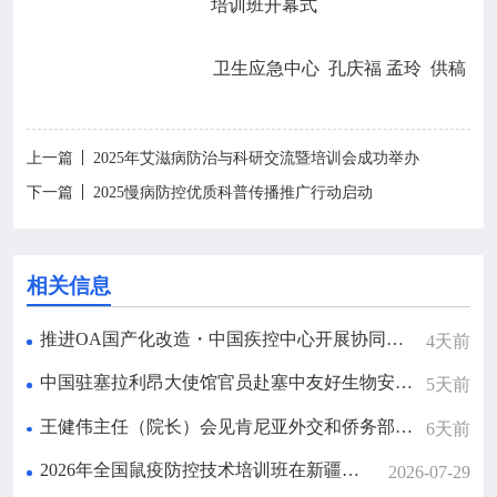
培训班开幕式
卫生应急中心 孔庆福 孟玲 供稿
上一篇
2025年艾滋病防治与科研交流暨培训会成功举办
下一篇
2025慢病防控优质科普传播推广行动启动
相关信息
推进OA国产化改造・中国疾控中心开展协同办公平台专项培训
4天前
中国驻塞拉利昂大使馆官员赴塞中友好生物安全实验室调研
5天前
王健伟主任（院长）会见肯尼亚外交和侨务部常务副部长辛欧埃一行
6天前
2026年全国鼠疫防控技术培训班在新疆乌鲁木齐召开
2026-07-29