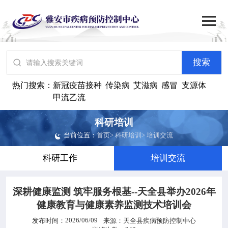

搜索
网站首页

搜索

中心概况
热门搜索：
新冠疫苗接种
传染病
艾滋病
感冒
支源体
甲流乙流

党群建设
科研培训
当前位置：
首页
>
科研培训
>
培训交流

工作动态
科研工作
培训交流

政务公开
深耕健康监测 筑牢服务根基--天全县举办2026年

健康资讯
健康教育与健康素养监测技术培训会
2026/06/09
发布时间：
来源：
天全县疾病预防控制中心