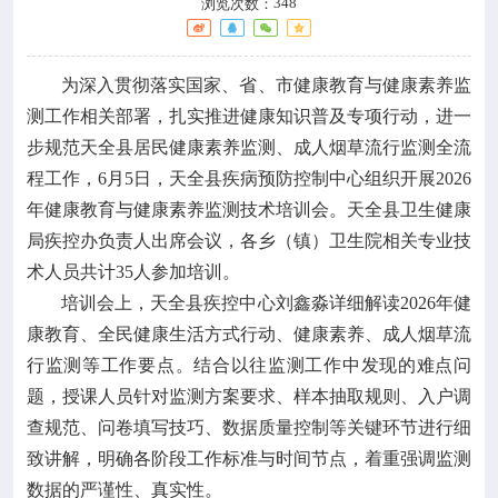
348
浏览次数：

政策法规

疾控服务
为深入贯彻落实国家、省、市健康教育与健康素养监
测工作相关部署，扎实推进健康知识普及专项行动，进一

科研培训
步规范天全县居民健康素养监测、成人烟草流行监测全流
程工作，6月5日，天全县疾病预防控制中心组织开展2026

年健康教育与健康素养监测技术培训会。天全县卫生健康
互动交流
局疾控办负责人出席会议，各乡（镇）卫生院相关专业技
术人员共计35人参加培训。
培训会上，天全县疾控中心刘鑫淼详细解读2026年健
康教育、全民健康生活方式行动、健康素养、成人烟草流
行监测等工作要点。结合以往监测工作中发现的难点问
题，授课人员针对监测方案要求、样本抽取规则、入户调
查规范、问卷填写技巧、数据质量控制等关键环节进行细
致讲解，明确各阶段工作标准与时间节点，着重强调监测
数据的严谨性、真实性。