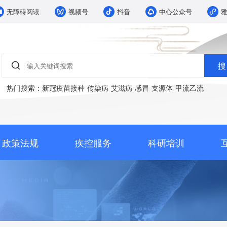
无障碍阅读
视频号
抖音
中心公众号

搜
热门搜索
：
新冠疫苗接种
传染病
艾滋病
感冒
支源体
甲流乙流
政策法规
疾控服务
科研培训