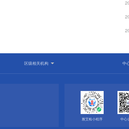
2
2
2
雅艾检小程序
中心