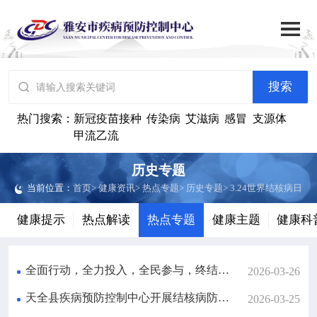

搜索
网站首页

搜索

中心概况
热门搜索：
新冠疫苗接种
传染病
艾滋病
感冒
支源体
甲流乙流

党群建设
历史专题
当前位置：
首页
>
健康资讯
>
热点专题
>
历史专题
>
3.24世界结核病日

工作动态
健康提示
热点解读
热点专题
健康主题
健康科

政务公开
全面行动，全力投入，全民参与，终结结核 --“3.24结核病日”系列宣传活动之进企业
2026-03-26

健康资讯
天全县疾病预防控制中心开展结核病防治知识全方位普及活动
2026-03-25