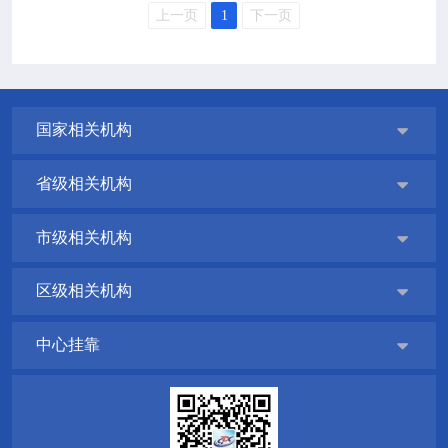

政策法规
上一页
1
下一页

疾控服务

科研培训
国家相关机构

省级相关机构


互动交流
市级相关机构

区级相关机构

中心挂靠
