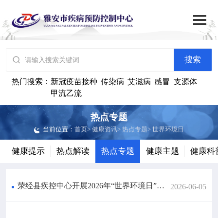

搜索
网站首页

搜索

中心概况
热门搜索：
新冠疫苗接种
传染病
艾滋病
感冒
支源体
甲流乙流

党群建设
热点专题
当前位置：
首页
>
健康资讯
>
热点专题
>
世界环境日

工作动态
健康提示
热点解读
热点专题
健康主题
健康科

政务公开
荥经县疾控中心开展2026年“世界环境日”宣传活动
2026-06-05

健康资讯