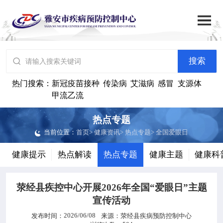

搜索
网站首页

搜索

中心概况
热门搜索：
新冠疫苗接种
传染病
艾滋病
感冒
支源体
甲流乙流

党群建设
热点专题
当前位置：
首页
>
健康资讯
>
热点专题
>
全国爱眼日

工作动态
健康提示
热点解读
热点专题
健康主题
健康科

政务公开
荥经县疾控中心开展2026年全国“爱眼日”主题

健康资讯
宣传活动
2026/06/08
发布时间：
来源：
荥经县疾病预防控制中心