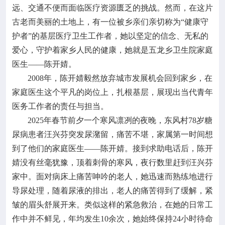
远、交通不便而面临医疗资源匮乏的挑战。然而，在这片
古老而美丽的土地上，有一位被乡亲们亲切称为“健康守
护者”的基层医疗卫生工作者，她以坚定的信念、无私的
爱心，守护着家乡人民的健康，她就是五龙乡卫生院家庭
医生——陈开婧。
2008年，陈开婧毅然放弃城市发展机会回到家乡，在
家庭医生这个平凡的岗位上，扎根基层，展现出当代青年
医务工作者的责任与担当。
2025年春节前夕一个寒风凛冽的夜晚，东风村78岁糖
尿病患者汪兴芬突发尿潴留，痛苦不堪，家属第一时间想
到了他们的家庭医生——陈开婧。接到求助电话后，陈开
婧没有丝毫犹豫，顶着刺骨的寒风，夜行数里赶到汪兴芬
家中。面对病床上痛苦呻吟的老人，她迅速而熟练地进行
导尿处理，随着尿液的排出，老人的痛苦得到了缓解，紧
皱的眉头舒展开来。类似这样的紧急救治，在她的日常工
作中并不鲜见，年均发生10余次，她始终保持24小时待命