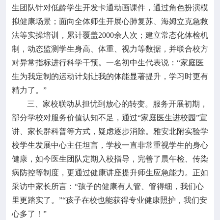
生团队针对低龄学生开发卡通动画课件，通过角色扮演模
拟健康场景；面向全体师生开展心肺复苏、海姆立克急救
法等实操培训，累计覆盖2000余人次；建立常态化体检机
制，动态监测学生身高、体重、视力等数据，并联合校方
对异常指标进行科学干预。一名初中生代表说：“家庭医
生为我定制的运动计划让我的体能显著提升，学习时更有
精力了。”
三、家校联动从担忧到放心的转变。服务开展初期，
部分学校对服务价值认知不足，通过“家庭医生进校园”宣
讲、家长群科普等方式，疑虑逐步消除。雅安北附实验学
校学生发展中心主任坦言，学校一直非常重视学生的身心
健康，如今医生团队定期入校指导，完善了晨午检、传染
病防控等制度，更通过健康讲座提升师生应急能力。正如
采访中家长所言：“孩子的健康有人管、管得细，我们心
里更踏实了。”“孩子在校也能获得专业健康照护，我们安
心多了！”