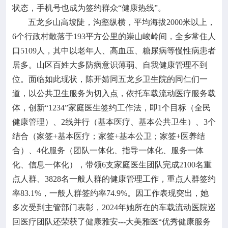
状态，手机号也成为签约群众“健康热线”。
五龙乡山高坡陡，沟壑纵横，平均海拔2000米以上，
6个行政村散落于193平方公里的崇山峻岭间，全乡常住人
口5109人，其中以老年人、高血压、糖尿病等慢性病患者
居多。山区百姓大多防病意识薄弱、自我健康管理不到
位。面临如此现状，陈开婧同五龙乡卫生院的同仁们一
道，以公共卫生服务为切入点，依托车载流动医疗服务载
体，创新“1234”家庭医生签约工作法，即1个目标（全民
健康管理）、2线并行（基本医疗、基本公共卫生）、3个
结合（家签+基本医疗；家签+基本公卫；家签+医养结
合）、4化服务（团队一体化、指导一体化、服务一体
化、信息一体化），带领6支家庭医生团队完成2100名重
点人群、3828名一般人群的健康管理工作，重点人群签约
率83.1%，一般人群签约率74.9%。因工作表现突出，她
多次受到主管部门表彰，2024年她所在的车载流动医院巡
回医疗团队还荣获了健康雅安---大美雅医“优秀健康服务