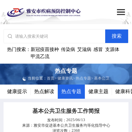

搜索
网站首页

搜索

中心概况
热门搜索：
新冠疫苗接种
传染病
艾滋病
感冒
支源体
甲流乙流

党群建设
热点专题
当前位置：
首页
>
健康资讯
>
热点专题
>
基本公卫

工作动态
健康提示
热点解读
热点专题
健康主题
健康科

政务公开
基本公共卫生服务工作简报

健康资讯
2025/06/13
发布时间：
来源：
雅安市促进基本公共卫生服务均等化指导中心
2368
浏览次数：