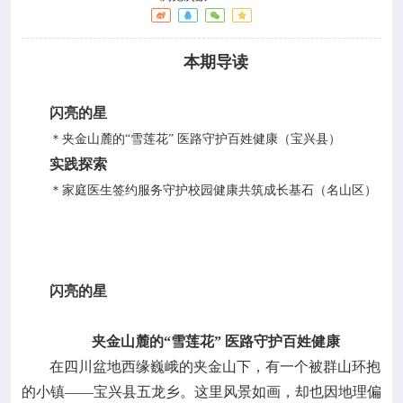

政策法规
本期导读

疾控服务
闪亮的星

科研培训
＊夹金山麓的“雪莲花” 医路守护百姓健康（宝兴县）
实践探索

互动交流
＊家庭医生签约服务守护校园健康共筑成长基石（名山区）
闪亮的星
夹金山麓的“雪莲花” 医路守护百姓健康
在四川盆地西缘巍峨的夹金山下，有一个被群山环抱
的小镇——宝兴县五龙乡。这里风景如画，却也因地理偏