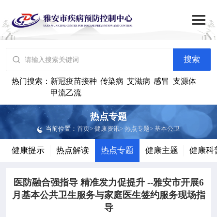

搜索
网站首页

搜索

中心概况
热门搜索：
新冠疫苗接种
传染病
艾滋病
感冒
支源体
甲流乙流

党群建设
热点专题
当前位置：
首页
>
健康资讯
>
热点专题
>
基本公卫

工作动态
健康提示
热点解读
热点专题
健康主题
健康科

政务公开
医防融合强指导 精准发力促提升 --雅安市开展6

健康资讯
月基本公共卫生服务与家庭医生签约服务现场指
导